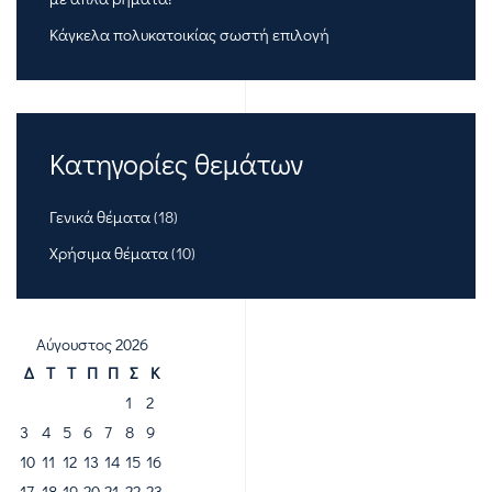
Κάγκελα πολυκατοικίας σωστή επιλογή
Κατηγορίες θεμάτων
Γενικά θέματα
(18)
Χρήσιμα θέματα
(10)
Αύγουστος 2026
Δ
Τ
Τ
Π
Π
Σ
Κ
1
2
3
4
5
6
7
8
9
10
11
12
13
14
15
16
17
18
19
20
21
22
23