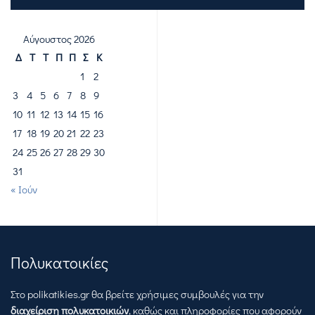
Αύγουστος 2026
Δ
Τ
Τ
Π
Π
Σ
Κ
1
2
3
4
5
6
7
8
9
10
11
12
13
14
15
16
17
18
19
20
21
22
23
24
25
26
27
28
29
30
31
« Ιούν
Πολυκατοικίες
Στο polikatikies.gr θα βρείτε χρήσιμες συμβουλές για την
διαχείριση πολυκατοικιών
, καθώς και πληροφορίες που αφορούν